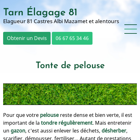
Aller
Tarn Élagage 81
au
contenu
Elagueur 81 Castres Albi Mazamet et alentours
principal
Obtenir un Devis
06 67 65 34 46
Tonte de pelouse
Pour que votre
pelouse
reste dense et bien verte, il est
important de la
tondre régulièrement
. Mais entretenir
un
gazon
, c'est aussi enlever les déchets,
désherber
,
scarifier, démousser, fertiliser… Autant de prestations